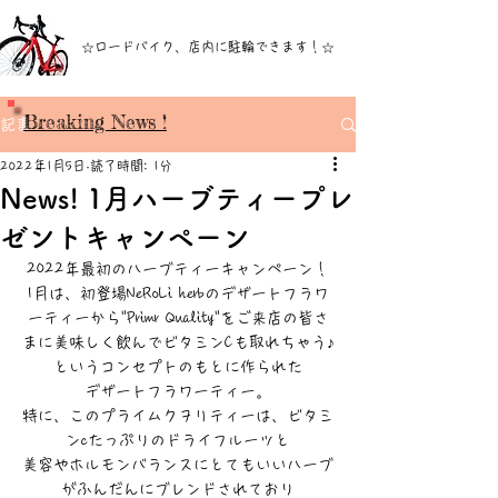
☆ロードバイク、店内に駐輪できます！☆
Breaking News !
記事
2022年1月5日
読了時間: 1分
News! 1月ハーブティープレ
ゼントキャンペーン
2022年最初のハーブティーキャンペーン！
1月は、初登場NeRoLi herbのデザートフラワ
ーティーから"Primr Quality"をご来店の皆さ
まに美味しく飲んでビタミンCも取れちゃう♪
というコンセプトのもとに作られた
デザートフラワーティー。
特に、このプライムクヲリティーは、ビタミ
ンcたっぷりのドライフルーツと
美容やホルモンバランスにとてもいいハーブ
がふんだんにブレンドされており