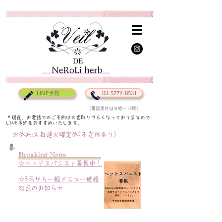
DE
DE
LINE予約
03-5779-8531
(電話受付は９時〜17時）
＊現在、お電話でのご予約は大変取りづらくなっておりますので
LINE予約をおすすめいたします。
お休みは,毎週火曜定休(不定休あり）
Breaking News
☆ヘッドスパニスト募集中！
​☆3月から一般メニュー価格
改定のお知らせ