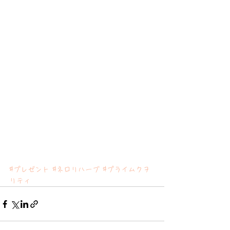
#プレゼント
#ネロリハーブ
#プライムクヲ
リティ