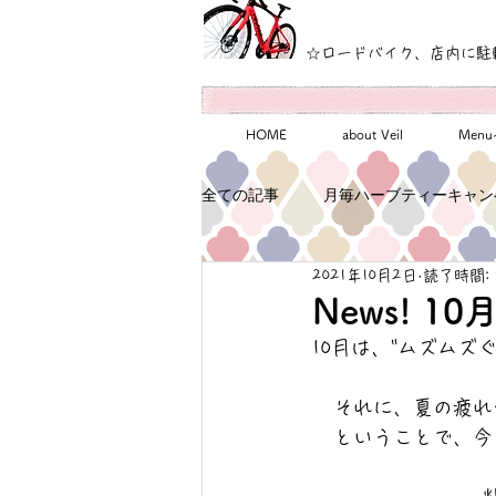
☆ロードバイク、店内に駐
HOME
about Veil
Men
全ての記事
月毎ハーブティーキャン
2021年10月2日
読了時間: 
News! 
10月は、"ムズムズぐず
それに、夏の疲れ
ということで、今月