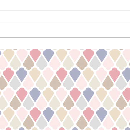
News! 一般メニューの価格改
定のお知らせ
3月より、一般メニューの価格が
改定となります。 「改定後」 カ
ット ¥6,900~ ヘアカラー
¥6.900~ ヘナカラー ￥8,900~
New
パーマ ￥6,900 デジタルパー
ープ
マ ¥15,000~ 縮毛矯正
￥15,000~ ＊ジュニア、スクール
価格は従来通りです。...