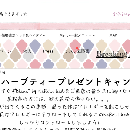
輪できます！☆
お休みは
u~植物療法ヘッド&ヘアケア~
Menu~一般メニュー ~
MAP
ペーン
求人
Press
システム障害
Breaking 
1分
10月ハーブティープレゼントキャ
ぐずBlend" by NeRoLi herbをご来店の皆さまに漏
花粉症の方には、秋の花粉も侮れない。。。
が出てくるこの季節、弱った体はアレルギーを起こしや
はアレルギーにアプローチしてくれるこのNeRoLi her
しっかりコントロールしましょう♪