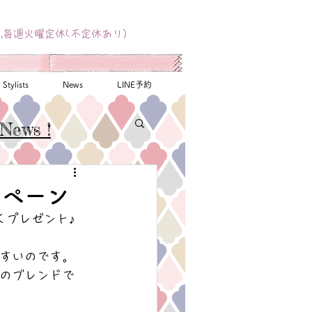
,毎週火曜定休(不定休あり）
Stylists
News
LINE予約
News !
ンペーン
れなくプレゼント♪
すいのです。
bのブレンドで