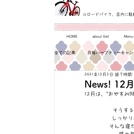
☆ロードバイク、店内に駐
HOME
about Veil
Men
全ての記事
月毎ハーブティーキャン
2021年12月2日
読了時間:
News! 
12月は、"おやすみBl
そうする
しっかり
そんな寝