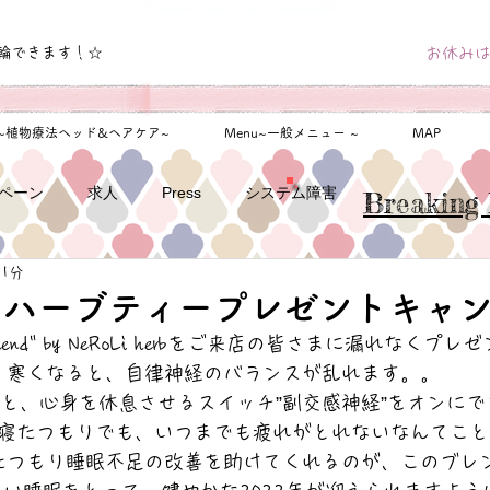
輪できます！☆
お休みは
u~植物療法ヘッド&ヘアケア~
Menu~一般メニュー ~
MAP
ペーン
求人
Press
システム障害
Breaking 
 1分
12月ハーブティープレゼントキャ
end" by NeRoLi herbをご来店の皆さまに漏れなくプレゼ
寒くなると、自律神経のバランスが乱れます。。
と、心身を休息させるスイッチ”副交感神経”をオンにで
寝たつもりでも、いつまでも疲れがとれないなんてこと
たつもり睡眠不足の改善を助けてくれるのが、このブレ