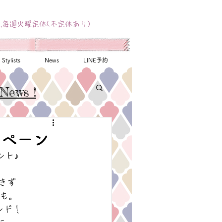
,毎週火曜定休(不定休あり）
Stylists
News
LINE予約
News !
ンペーン
ント♪
きず
も。
ンド！