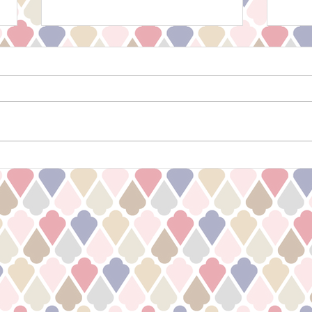
News! 一般メニューの価格改
定のお知らせ
3月より、一般メニューの価格が
改定となります。 「改定後」 カ
ット ¥6,900~ ヘアカラー
¥6.900~ ヘナカラー ￥8,900~
New
パーマ ￥6,900 デジタルパー
ープ
マ ¥15,000~ 縮毛矯正
￥15,000~ ＊ジュニア、スクール
価格は従来通りです。...