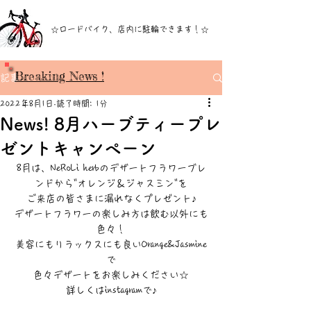
☆ロードバイク、店内に駐輪できます！☆
Breaking News !
記事
2022年8月1日
読了時間: 1分
News! 8月ハーブティープレ
ゼントキャンペーン
8月は、NeRoLi herbのデザートフラワーブレ
ンドから"オレンジ＆ジャスミン"を
ご来店の皆さまに漏れなくプレゼント♪
デザートフラワーの楽しみ方は飲む以外にも
色々！
美容にもリラックスにも良いOrange&Jasmine
で
色々デザートをお楽しみください☆
詳しくはinstagramで♪