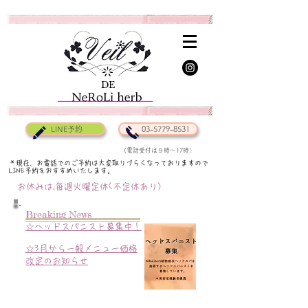
DE
DE
LINE予約
03-5779-8531
(電話受付は９時〜17時）
＊現在、お電話でのご予約は大変取りづらくなっておりますので
LINE予約をおすすめいたします。
お休みは,毎週火曜定休(不定休あり）
Breaking News
☆ヘッドスパニスト募集中！
​☆3月から一般メニュー価格
改定のお知らせ